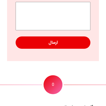
کد
امنیتی
0