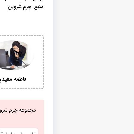
منبع: چرم شروین
فاطمه مفید
مجموعه چرم شروی
نام